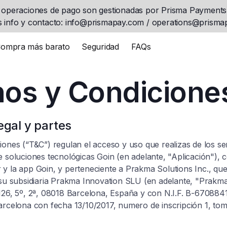
 operaciones de pago son gestionadas por Prisma Payments
 info y contacto: info@prismapay.com / operations@prism
ompra más barato
Seguridad
FAQs
os y Condicione
egal y partes
iones (“T&C”) regulan el acceso y uso que realizas de los ser
e soluciones tecnológicas Goin (en adelante, "Aplicación"),
y la app Goin, y perteneciente a Prakma Solutions Inc., que
 su subsidiaria Prakma Innovation SLU (en adelante, "Prakma
126, 5º, 2ª, 08018 Barcelona, España y con N.I.F. B-67088419
arcelona con fecha 13/10/2017, numero de inscripción 1, tom