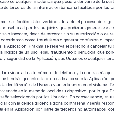
aso de cualquier incidencia que pudiera derivarse de la sus
 de terceros de la información bancaria facilitada por los U
metes a facilitar datos verídicos durante el proceso de regis
ponsabilidad por los perjuicios que pudieran generarse a con
lsa o inexacta, datos de terceros sin su autorización o de rea
r considerada como fraudulenta o generar confusión o imped
la Aplicación. Prakma se reserva el derecho a cancelar tu 
 indicios de un uso ilegal, fraudulento o perjudicial que pon
 y seguridad de la Aplicación, sus Usuarios o cualquier terc
dará vinculada a tu número de teléfono y la contraseña que
 que tendrás que introducir en cada acceso a la Aplicación, 
e identificación de Usuario y autenticación en el sistema. 
acenada en la memoria local de tu dispositivo, por lo que 
aseña seleccionada por los Usuarios. En consecuencia, es t
odiar con la debida diligencia dicha contraseña y serás respo
a en la Aplicación por parte de terceros no autorizados, co