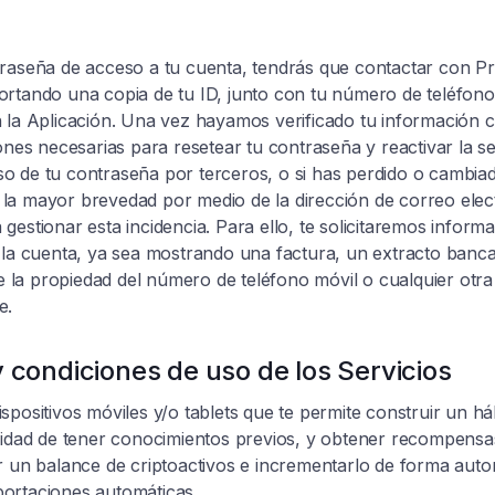
traseña de acceso a tu cuenta, tendrás que contactar con 
portando una copia de tu ID, junto con tu número de teléfono
n la Aplicación. Una vez hayamos verificado tu información 
ones necesarias para resetear tu contraseña y reactivar la ses
 de tu contraseña por terceros, o si has perdido o cambiad
la mayor brevedad por medio de la dirección de correo elec
a gestionar esta incidencia. Para ello, te solicitaremos infor
 la cuenta, ya sea mostrando una factura, un extracto bancar
la propiedad del número de teléfono móvil o cualquier otra
e.
y condiciones de uso de los Servicios
positivos móviles y/o tablets que te permite construir un háb
esidad de tener conocimientos previos, y obtener recompensa
r un balance de criptoactivos e incrementarlo de forma auto
ortaciones automáticas.