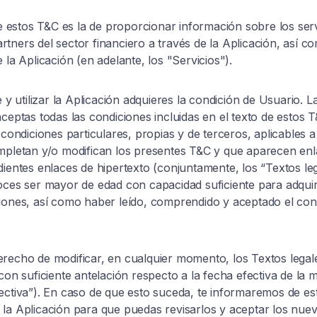
 de estos T&C es la de proporcionar información sobre los ser
ners del sector financiero a través de la Aplicación, así com
 la Aplicación (en adelante, los "Servicios").
 y utilizar la Aplicación adquieres la condición de Usuario. La
aceptas todas las condiciones incluidas en el texto de estos 
 condiciones particulares, propias y de terceros, aplicables a
ompletan y/o modifican los presentes T&C y que aparecen en
dientes enlaces de hipertexto (conjuntamente, los “Textos l
oces ser mayor de edad con capacidad suficiente para adquiri
iones, así como haber leído, comprendido y aceptado el con
erecho de modificar, en cualquier momento, los Textos lega
 con suficiente antelación respecto a la fecha efectiva de la
ectiva”). En caso de que esto suceda, te informaremos de es
la Aplicación para que puedas revisarlos y aceptar los nuev