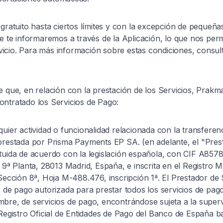
 gratuito hasta ciertos límites y con la excepción de pequeñ
ue te informaremos a través de la Aplicación, lo que nos per
icio. Para más información sobre estas condiciones, consult
e que, en relación con la prestación de los Servicios, Prakm
ontratado los Servicios de Pago:
uier actividad o funcionalidad relacionada con la transferen
prestada por Prisma Payments EP SA. (en adelante, el "Pres
tuida de acuerdo con la legislación española, con CIF A8578
 9ª Planta, 28013 Madrid, España, e inscrita en el Registro M
 Sección 8ª, Hoja M-488.476, inscripción 1ª. El Prestador de
s de pago autorizada para prestar todos los servicios de pag
bre, de servicios de pago, encontrándose sujeta a la super
 Registro Oficial de Entidades de Pago del Banco de España 