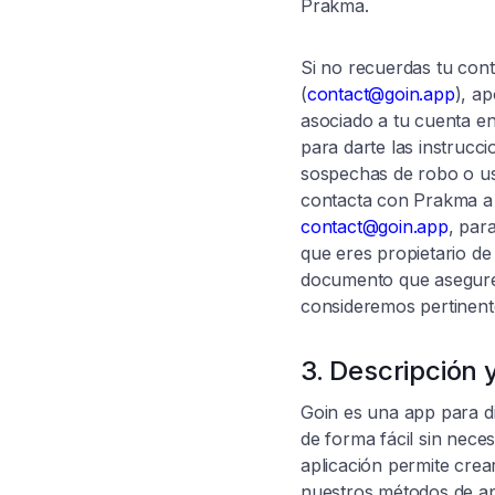
Prakma.
Si no recuerdas tu con
(
contact@goin.app
), a
asociado a tu cuenta e
para darte las instrucci
sospechas de robo o uso
contacta con Prakma a 
contact@goin.app
, par
que eres propietario de
documento que asegure 
consideremos pertinent
3. Descripción 
Goin es una app para dis
de forma fácil sin nec
aplicación permite crea
nuestros métodos de ap