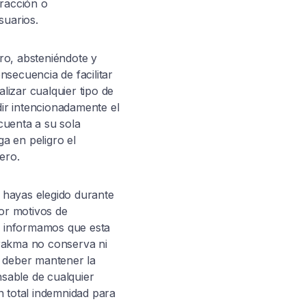
tracción o
suarios.
tro, absteniéndote y
secuencia de facilitar
lizar cualquier tipo de
ir intencionadamente el
cuenta a su sola
ga en peligro el
ero.
 hayas elegido durante
por motivos de
Te informamos que esta
Prakma no conserva ni
u deber mantener la
nsable de cualquier
n total indemnidad para