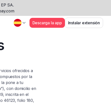
 EP SA.
apay.com
Descarga la app
Instalar extensión
s
vicios ofrecidos a
 compuestos por la
 la pone a tu
"), con domicilio en
, inscrita en el
o 46123, folio 180,